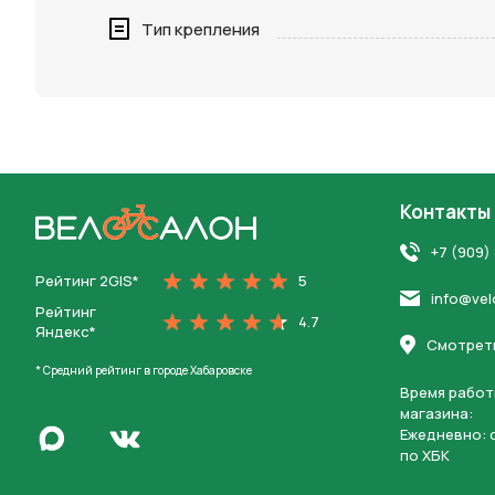
Нажимая 
Тип крепления
персона
Контакты
На главную
+7 (909)
Рейтинг 2GIS*
5
info@vel
Рейтинг
4.7
Яндекс*
Смотреть
* Средний рейтинг в городе Хабаровске
Время работ
магазина:
Написать в Max
Ежедневно: c
Перейти во Вконтакте
по ХБК