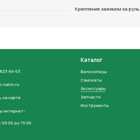
на кнопку “Отправить заявку”, вы даете
согласие на обработку
Крепление зажимом за руль
льных данных и соглашаетесь с политикой конфиденциальности
Каталог
 823-66-53
Велосипеды
Самокаты
o-salon.ru
Аксессуары
Запчасти
 на карте
Инструменты
ы интернет-
 09:00 до 19:00