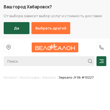
Ваш город Хабаровск?
От выбора зависит выбор услуг и стоимость доставки
Да
Выбрать другой
На главную
+7 (
Мен
Каталог
/
Аксессуары
/
Зеркало
/
Зеркало JY 06 #10227