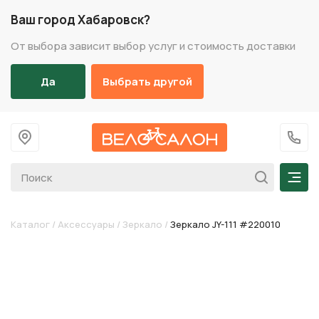
Ваш город Хабаровск?
От выбора зависит выбор услуг и стоимость доставки
Да
Выбрать другой
На главную
+7 (
Мен
Каталог
/
Аксессуары
/
Зеркало
/
Зеркало JY-111 #220010