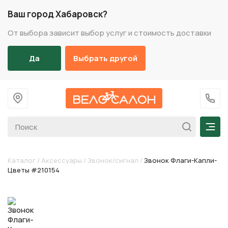
Ваш город Хабаровск?
От выбора зависит выбор услуг и стоимость доставки
Да
Выбрать другой
На главную
+7 (
Мен
Каталог
/
Аксессуары
/
Звонок/сигнал
/
Звонок Флаги-Капли-
Цветы #210154