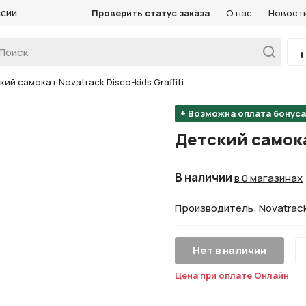
ссии
Проверить статус заказа
О нас
Новост
ий самокат Novatrack Disco-kids Graffiti
+ Возможна оплата бонус
Детский самокат
В наличии
в 0 магазинах
Производитель: Novatrac
Нет в наличии
Цена при оплате Онлайн