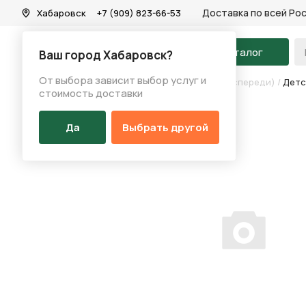
Доставка по всей Ро
Хабаровск
+7 (909) 823-66-53
На главную
Каталог
Ваш город Хабаровск?
От выбора зависит выбор услуг и
Каталог
/
Самокаты
/
Детскиe самокаты (два спереди)
/
Детск
стоимость доставки
Да
Выбрать другой