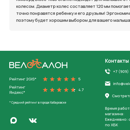
колесом. Диаметр колес составляет 120 мм помогае
Нажимая 
точно понравятся ребенку и его друзьям! Эргономич
персона
поэтому будет хорошим выбором для вашего малыша
Контакты
На главную
+7 (909)
Рейтинг 2GIS*
5
info@vel
Рейтинг
4.7
Яндекс*
Смотреть
* Средний рейтинг в городе Хабаровске
Время работ
магазина:
Написать в Max
Ежедневно: c
Перейти во Вконтакте
по ХБК