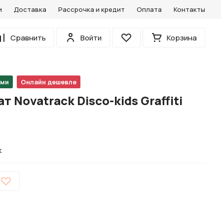
и
Доставка
Рассрочка и кредит
Оплата
Контакты
0
Сравнить
Войти
Корзина
Избранное
ами
Онлайн дешевле
 Novatrack Disco-kids Graffiti
k