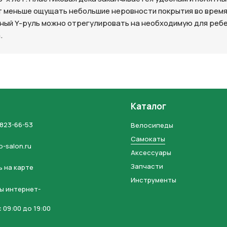
т меньше ощущать небольшие неровности покрытия во время 
на кнопку “Отправить заявку”, вы даете
согласие на обработку
ный Y-руль можно отрегулировать на необходимую для ребенк
льных данных и соглашаетесь с политикой конфиденциальности
.
Каталог
 823-66-53
Велосипеды
Самокаты
o-salon.ru
Аксессуары
Запчасти
 на карте
Инструменты
ы интернет-
 09:00 до 19:00