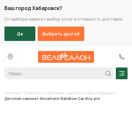
Ваш город Хабаровск?
От выбора зависит выбор услуг и стоимость доставки
Да
Выбрать другой
На главную
+7 (
Мен
Каталог
/
Самокаты
/
Детскиe самокаты (два спереди)
/
Детский самокат Novatrack RainBow Car Boy pro