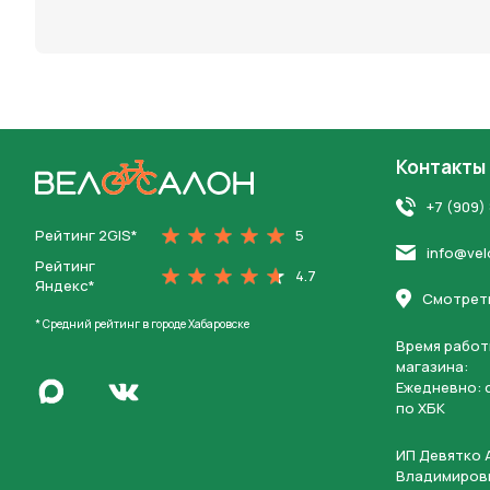
персона
Контакты
На главную
+7 (909)
Рейтинг 2GIS*
5
info@vel
Рейтинг
4.7
Яндекс*
Смотреть
* Средний рейтинг в городе Хабаровске
Время работ
магазина:
Написать в Max
Ежедневно: c
Перейти во Вконтакте
по ХБК
ИП Девятко 
Владимиров