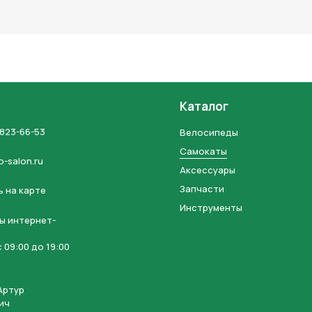
льных данных и соглашаетесь с политикой конфиденциальности
Каталог
 823-66-53
Велосипеды
Самокаты
o-salon.ru
Аксессуары
Запчасти
 на карте
Инструменты
ы интернет-
 09:00 до 19:00
Артур
ич