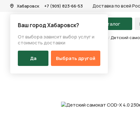
Доставка по всей Ро
Хабаровск
+7 (909) 823-66-53
На главную
Каталог
Ваш город Хабаровск?
От выбора зависит выбор услуг и
Каталог
/
Самокаты
/
Двухколесные самокаты
/
Детский само
стоимость доставки
Да
Выбрать другой