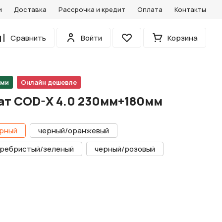
и
Доставка
Рассрочка и кредит
Оплата
Контакты
0
Сравнить
Войти
Корзина
Избранное
ами
Онлайн дешевле
ат COD-X 4.0 230мм+180мм
рный
черный/оранжевый
ребристый/зеленый
черный/розовый