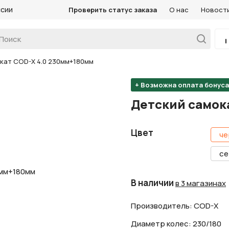
ссии
Проверить статус заказа
О нас
Новост
кат COD-X 4.0 230мм+180мм
+ Возможна оплата бонус
Детский самок
Цвет
че
се
В наличии
в 3 магазинах
Производитель: COD-X
Диаметр колес: 230/180