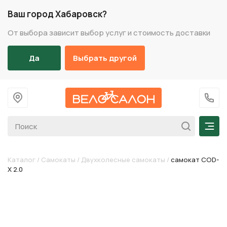
Ваш город Хабаровск?
От выбора зависит выбор услуг и стоимость доставки
Да
Выбрать другой
На главную
+7 (
Мен
Каталог
/
Самокаты
/
Двухколесные самокаты
/
самокат COD-
X 2.0