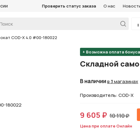
ссии
Проверить статус заказа
О нас
Новост
окат COD-X 4.0 #00-180022
+ Возможна оплата бонус
Складной само
В наличии
в 3 магазинах
Производитель: COD-X
9 605 ₽
10 110 ₽
Цена при оплате Онлайн