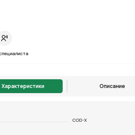
специалиста
Характеристики
Описание
Отправить
COD-X
на кнопку “Отправить заявку”, вы даете
согласие на обработку
льных данных и соглашаетесь с политикой конфиденциальности