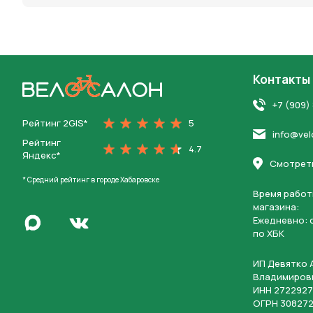
Контакты
На главную
+7 (909)
Рейтинг 2GIS*
5
info@vel
Рейтинг
4.7
Яндекс*
Смотреть
* Средний рейтинг в городе Хабаровске
Время работ
магазина:
Написать в Max
Ежедневно: c
Перейти во Вконтакте
по ХБК
ИП Девятко 
Владимиров
ИНН 2722927
ОГРН 308272