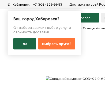
Доставка по всей Ро
Хабаровск
+7 (909) 823-66-53
На главную
Каталог
Ваш город Хабаровск?
От выбора зависит выбор услуг и
Каталог
/
Самокаты
/
Двухколесные самокаты
/
Складной сам
стоимость доставки
Да
Выбрать другой