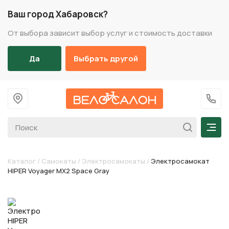
Ваш город Хабаровск?
От выбора зависит выбор услуг и стоимость доставки
Да
Выбрать другой
На главную
+7 (
Мен
Каталог
/
Самокаты
/
Электросамокаты
/
Электросамокат
HIPER Voyager MX2 Space Gray