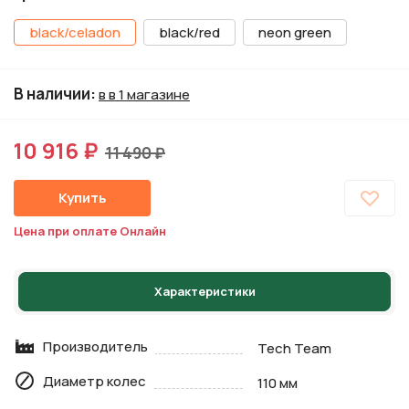
black/celadon
black/red
neon green
В наличии
:
в в 1 магазине
10 916 ₽
11 490 ₽
Купить
Цена при оплате Онлайн
Характеристики
Производитель
Tech Team
Диаметр колес
110 мм