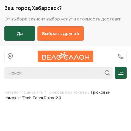
Ваш город Хабаровск?
От выбора зависит выбор услуг и стоимость доставки
Да
Выбрать другой
На главную
+7 (
Мен
Каталог
/
Самокаты
/
Трюковые самокаты
/
Трюковый
самокат Tech Team Duker 2.0