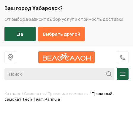
Ваш город Хабаровск?
От выбора зависит выбор услуг и стоимость доставки
Да
Выбрать другой
На главную
+7 (
Мен
Каталог
/
Самокаты
/
Трюковые самокаты
/
Трюковый
самокат Tech Team Parmula