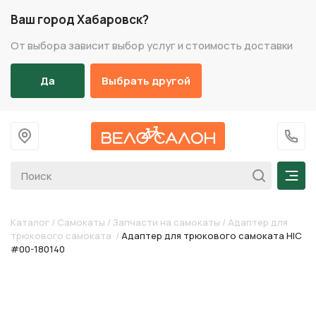
Ваш город Хабаровск?
От выбора зависит выбор услуг и стоимость доставки
Да
Выбрать другой
На главную
+7 (
Мен
Каталог
/
Самокаты
/
Запчасти на самокаты
/
Адаптер для
трюкового самоката
/
Адаптер для трюкового самоката HIC
#00-180140