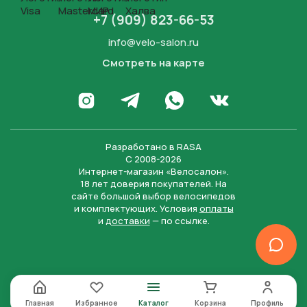
+7 (909) 823-66-53
info@velo-salon.ru
Смотреть на карте
Закрыть
Написать в WhatsApp
Перейти в Инстаграм
Написать в Телеграм
Перейти во Вконта
Разработано в
RASA
С 2008-2026
Интернет-магазин «Велосалон».
18 лет доверия покупателей. На
сайте большой выбор велосипедов
и комплектующих. Условия
оплаты
и
доставки
— по ссылке.
Отправить
Нажимая на кнопку “Отправить заявку”, вы даете
согласие на обработку персональных данных и
соглашаетесь с политикой конфиденциальности
Главная
Избранное
Каталог
Корзина
Профиль