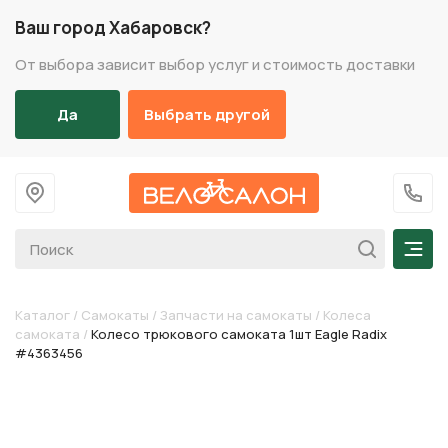
Ваш город Хабаровск?
От выбора зависит выбор услуг и стоимость доставки
Да
Выбрать другой
На главную
+7 (
Мен
Каталог
/
Самокаты
/
Запчасти на самокаты
/
Колеса
самоката
/
Колесо трюкового самоката 1шт Eagle Radix
#4363456