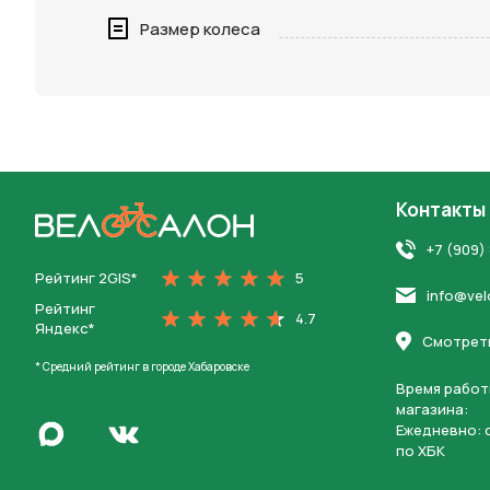
Нажимая 
Размер колеса
персона
Контакты
На главную
+7 (909)
Рейтинг 2GIS*
5
info@vel
Рейтинг
4.7
Яндекс*
Смотреть
* Средний рейтинг в городе Хабаровске
Время работ
магазина:
Написать в Max
Ежедневно: c
Перейти во Вконтакте
по ХБК