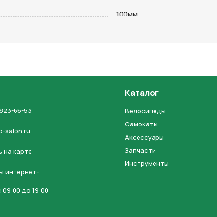
на кнопку “Отправить заявку”, вы даете
согласие на обработку
100мм
льных данных и соглашаетесь с политикой конфиденциальности
Каталог
 823-66-53
Велосипеды
Самокаты
o-salon.ru
Аксессуары
Запчасти
 на карте
Инструменты
ы интернет-
 09:00 до 19:00