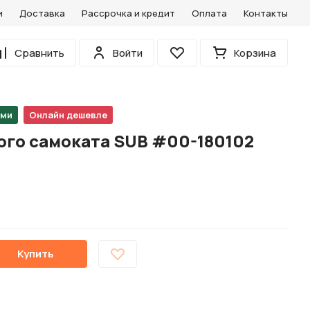
и
Доставка
Рассрочка и кредит
Оплата
Контакты
0
Сравнить
Войти
Корзина
Избранное
ами
Онлайн дешевле
ого самоката SUB #00-180102
Купить