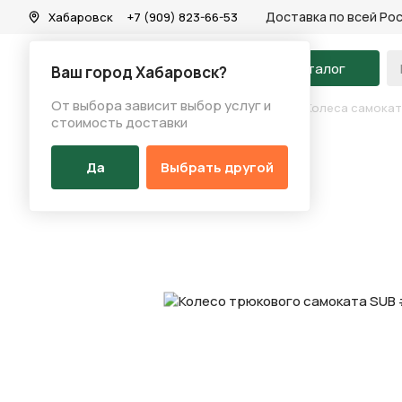
Доставка по всей Ро
Хабаровск
+7 (909) 823-66-53
На главную
Каталог
Ваш город Хабаровск?
От выбора зависит выбор услуг и
Каталог
/
Самокаты
/
Запчасти на самокаты
/
Колеса самока
стоимость доставки
Да
Выбрать другой