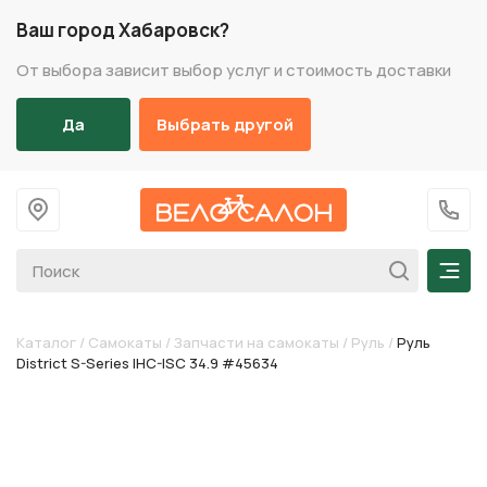
Ваш город Хабаровск?
От выбора зависит выбор услуг и стоимость доставки
Да
Выбрать другой
На главную
+7 (
Мен
Каталог
/
Самокаты
/
Запчасти на самокаты
/
Руль
/
Руль
District S-Series IHC-ISC 34.9 #45634