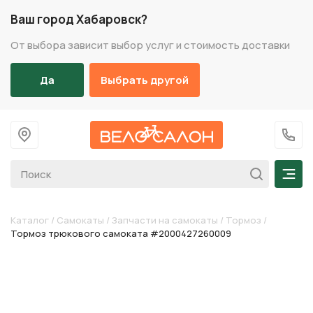
Ваш город Хабаровск?
От выбора зависит выбор услуг и стоимость доставки
Да
Выбрать другой
На главную
+7 (
Мен
Каталог
/
Самокаты
/
Запчасти на самокаты
/
Тормоз
/
Тормоз трюкового самоката #2000427260009