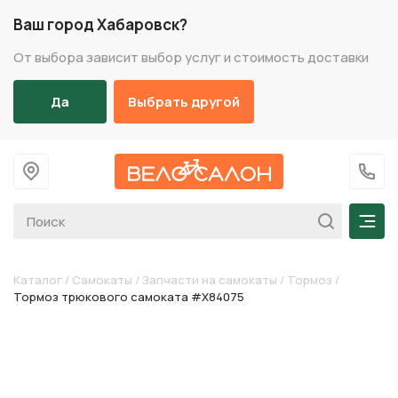
Ваш город Хабаровск?
От выбора зависит выбор услуг и стоимость доставки
Да
Выбрать другой
На главную
+7 (
Мен
Каталог
/
Самокаты
/
Запчасти на самокаты
/
Тормоз
/
Тормоз трюкового самоката #Х84075