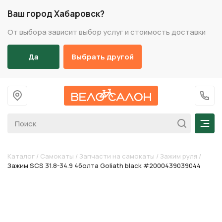
Ваш город Хабаровск?
От выбора зависит выбор услуг и стоимость доставки
Да
Выбрать другой
На главную
+7 (
Мен
Каталог
/
Самокаты
/
Запчасти на самокаты
/
Зажим руля
/
Зажим SCS 31.8-34.9 4болта Goliath black #2000439039044