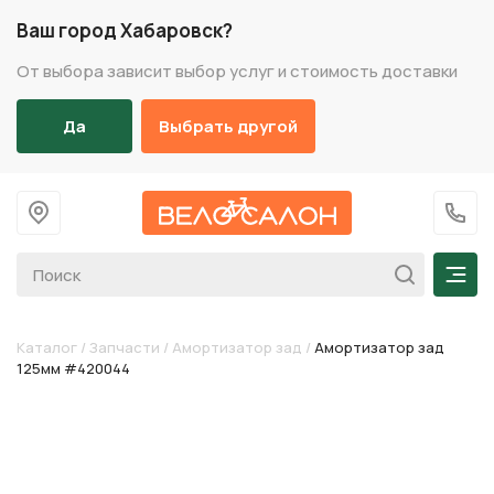
Ваш город Хабаровск?
От выбора зависит выбор услуг и стоимость доставки
Да
Выбрать другой
На главную
+7 (
Мен
Каталог
/
Запчасти
/
Амортизатор зад
/
Амортизатор зад
125мм #420044