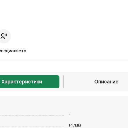
специалиста
Характеристики
Описание
Отправить
-
147мм
на кнопку “Отправить заявку”, вы даете
согласие на обработку