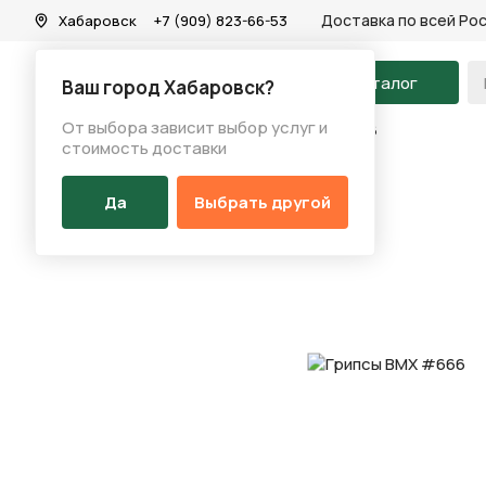
Доставка по всей Ро
Хабаровск
+7 (909) 823-66-53
На главную
Каталог
Ваш город Хабаровск?
От выбора зависит выбор услуг и
Каталог
/
Запчасти
/
Грипсы
/
Грипсы BMX #666
стоимость доставки
Да
Выбрать другой