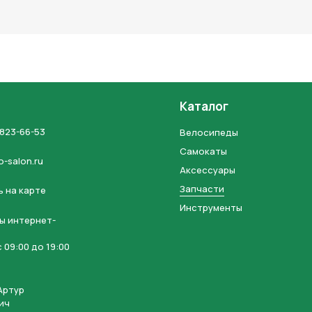
льных данных и соглашаетесь с политикой конфиденциальности
Каталог
 823-66-53
Велосипеды
Самокаты
o-salon.ru
Аксессуары
Запчасти
 на карте
Инструменты
ы интернет-
 09:00 до 19:00
Артур
ич