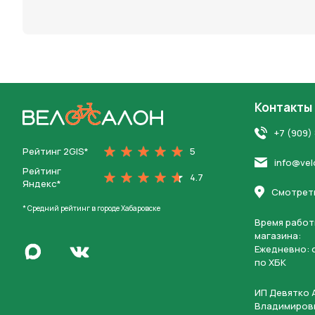
персона
Контакты
На главную
+7 (909)
Рейтинг 2GIS*
5
info@vel
Рейтинг
4.7
Яндекс*
Смотреть
* Средний рейтинг в городе Хабаровске
Время работ
магазина:
Написать в Max
Ежедневно: c
Перейти во Вконтакте
по ХБК
ИП Девятко 
Владимиров