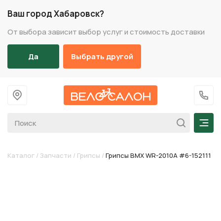
Ваш город Хабаровск?
От выбора зависит выбор услуг и стоимость доставки
Да
Выбрать другой
На главную
+7 (
Мен
Каталог
/
Запчасти
/
Грипсы
/
Грипсы BMX WR-2010A #6-152111