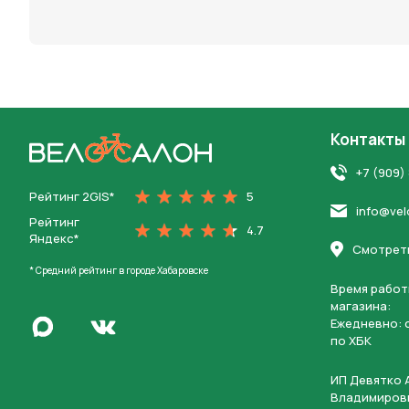
персона
Контакты
На главную
+7 (909)
Рейтинг 2GIS*
5
info@vel
Рейтинг
4.7
Яндекс*
Смотреть
* Средний рейтинг в городе Хабаровске
Время работ
магазина:
Написать в Max
Ежедневно: c
Перейти во Вконтакте
по ХБК
ИП Девятко 
Владимиров