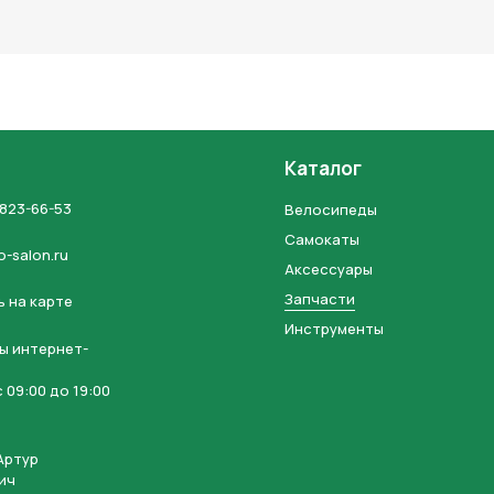
льных данных и соглашаетесь с политикой конфиденциальности
Каталог
 823-66-53
Велосипеды
Самокаты
o-salon.ru
Аксессуары
Запчасти
 на карте
Инструменты
ы интернет-
 09:00 до 19:00
Артур
ич