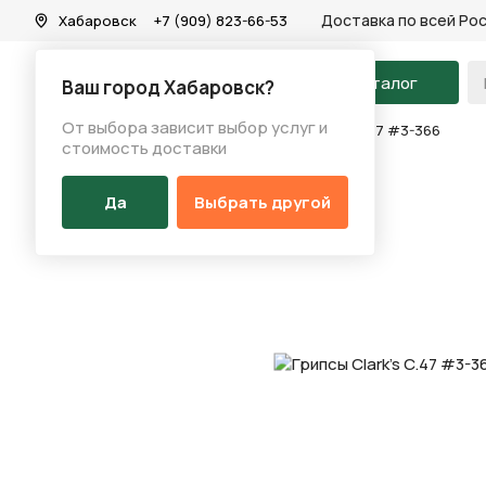
Доставка по всей Ро
Хабаровск
+7 (909) 823-66-53
На главную
Каталог
Ваш город Хабаровск?
От выбора зависит выбор услуг и
Каталог
/
Запчасти
/
Грипсы
/
Грипсы Clark's C.47 #3-366
стоимость доставки
Да
Выбрать другой