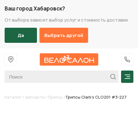
Ваш город Хабаровск?
От выбора зависит выбор услуг и стоимость доставки
Да
Выбрать другой
На главную
+7 (
Мен
Каталог
/
Запчасти
/
Грипсы
/
Грипсы Clark's CLO201 #3-227