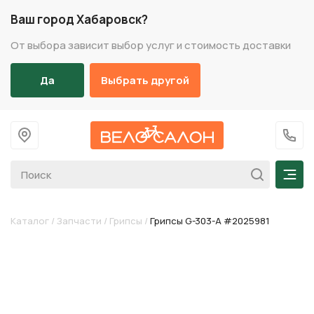
Ваш город Хабаровск?
От выбора зависит выбор услуг и стоимость доставки
Да
Выбрать другой
На главную
+7 (
Мен
Каталог
/
Запчасти
/
Грипсы
/
Грипсы G-303-A #2025981