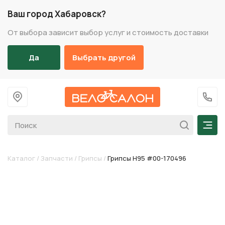
Ваш город Хабаровск?
От выбора зависит выбор услуг и стоимость доставки
Да
Выбрать другой
На главную
+7 (
Мен
Каталог
/
Запчасти
/
Грипсы
/
Грипсы H95 #00-170496