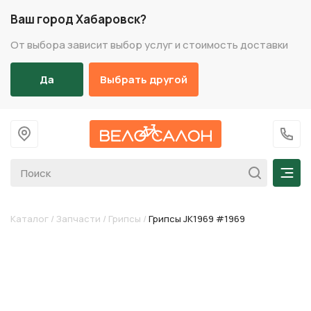
Ваш город Хабаровск?
От выбора зависит выбор услуг и стоимость доставки
Да
Выбрать другой
На главную
+7 (
Мен
Каталог
/
Запчасти
/
Грипсы
/
Грипсы JK1969 #1969