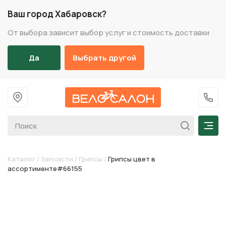
Ваш город Хабаровск?
От выбора зависит выбор услуг и стоимость доставки
Да
Выбрать другой
На главную
+7 (
Мен
Каталог
/
Запчасти
/
Грипсы
/
Грипсы цвет в
ассортименте#66155