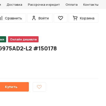
и
Доставка
Рассрочка и кредит
Оплата
Контакты
0
Сравнить
Войти
Корзина
Избранное
ами
Онлайн дешевле
G975AD2-L2 #150178
Купить