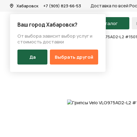
Доставка по всей Ро
Хабаровск
+7 (909) 823-66-53
На главную
Каталог
Ваш город Хабаровск?
От выбора зависит выбор услуг и
Каталог
/
Запчасти
/
Грипсы
/
Грипсы Velo VLG975AD2-L2 #150
стоимость доставки
Да
Выбрать другой