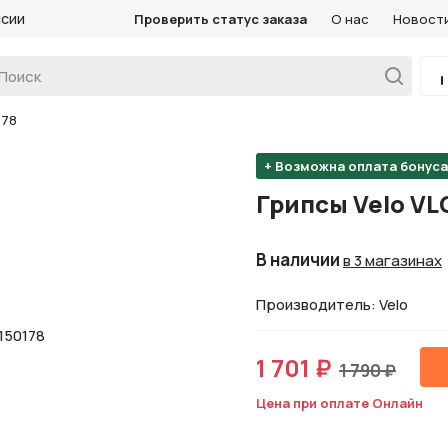
ссии
Проверить статус заказа
О нас
Новост
178
+ Возможна оплата бонус
Грипсы Velo VL
В наличии
в 3 магазинах
Производитель: Velo
1 701 ₽
1 790 ₽
Цена при оплате Онлайн