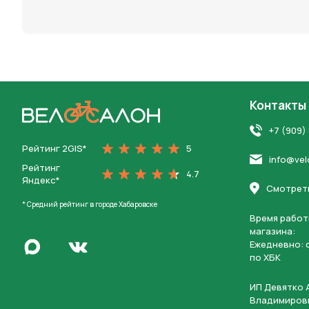
персона
Контакты
На главную
+7 (909)
Рейтинг 2GIS*
5
info@vel
Рейтинг
4.7
Яндекс*
Смотреть
* Средний рейтинг в городе Хабаровске
Время работ
магазина:
Написать в Max
Ежедневно: c
Перейти во Вконтакте
по ХБК
ИП Девятко 
Владимиров