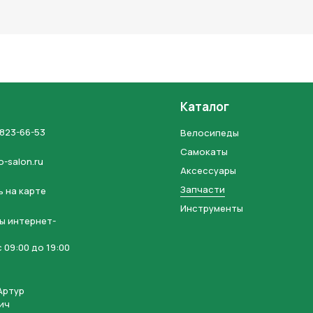
льных данных и соглашаетесь с политикой конфиденциальности
Каталог
 823-66-53
Велосипеды
Самокаты
o-salon.ru
Аксессуары
Запчасти
 на карте
Инструменты
ы интернет-
 09:00 до 19:00
Артур
ич