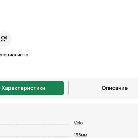
специалиста
Характеристики
Описание
Отправить
Velo
135мм
на кнопку “Отправить заявку”, вы даете
согласие на обработку