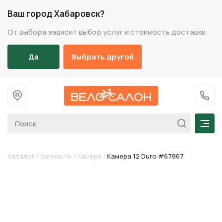
Ваш город Хабаровск?
От выбора зависит выбор услуг и стоимость доставки
Да
Выбрать другой
На главную
+7 (
Мен
Каталог
/
Запчасти
/
Камера
/
Камера 12 Duro #67867