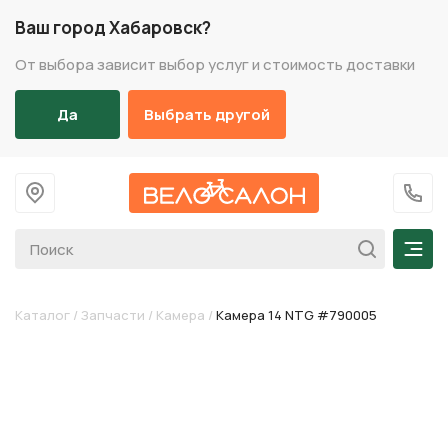
Ваш город Хабаровск?
От выбора зависит выбор услуг и стоимость доставки
Да
Выбрать другой
На главную
+7 (
Мен
Каталог
/
Запчасти
/
Камера
/
Камера 14 NTG #790005