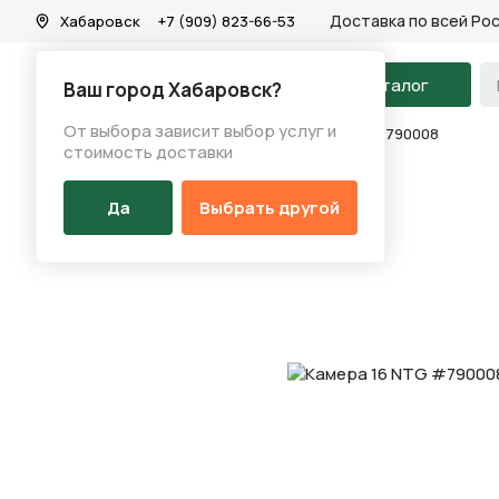
Доставка по всей Ро
Хабаровск
+7 (909) 823-66-53
На главную
Каталог
Ваш город Хабаровск?
От выбора зависит выбор услуг и
Каталог
/
Запчасти
/
Камера
/
Камера 16 NTG #790008
стоимость доставки
Да
Выбрать другой