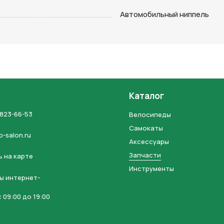
на кнопку “Отправить заявку”, вы даете
согласие на обработку
Автомобильный ниппель
льных данных и соглашаетесь с политикой конфиденциальности
Каталог
 823-66-53
Велосипеды
Самокаты
o-salon.ru
Аксессуары
Запчасти
 на карте
Инструменты
ы интернет-
 09:00 до 19:00