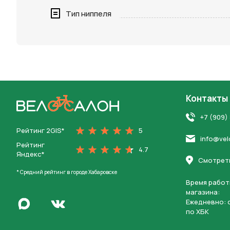
Нажимая 
Тип ниппеля
персона
Контакты
На главную
+7 (909)
Рейтинг 2GIS*
5
info@vel
Рейтинг
4.7
Яндекс*
Смотреть
* Средний рейтинг в городе Хабаровске
Время работ
магазина:
Написать в Max
Ежедневно: c
Перейти во Вконтакте
по ХБК