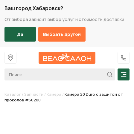
Ваш город Хабаровск?
От выбора зависит выбор услуг и стоимость доставки
Да
Выбрать другой
На главную
+7 (
Мен
Каталог
/
Запчасти
/
Камера
/
Камера 20 Duro с защитой от
проколов #50200