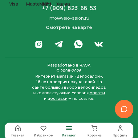
+7 (909) 823-66-53
info@velo-salon.ru
Смотреть на карте
Закрыть
Написать в WhatsApp
Перейти в Инстаграм
Написать в Телеграм
Перейти во Вконта
Разработано в
RASA
С 2008-2026
Интернет-магазин «Велосалон».
18 лет доверия покупателей. На
сайте большой выбор велосипедов
и комплектующих. Условия
оплаты
и
доставки
— по ссылке.
Отправить
Нажимая на кнопку “Отправить заявку”, вы даете
согласие на обработку персональных данных и
соглашаетесь с политикой конфиденциальности
Главная
Избранное
Каталог
Корзина
Профиль