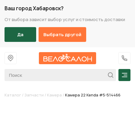
Ваш город Хабаровск?
От выбора зависит выбор услуг и стоимость доставки
Да
Выбрать другой
На главную
+7 (
Мен
Каталог
/
Запчасти
/
Камера
/
Камера 22 Kenda #5-514466