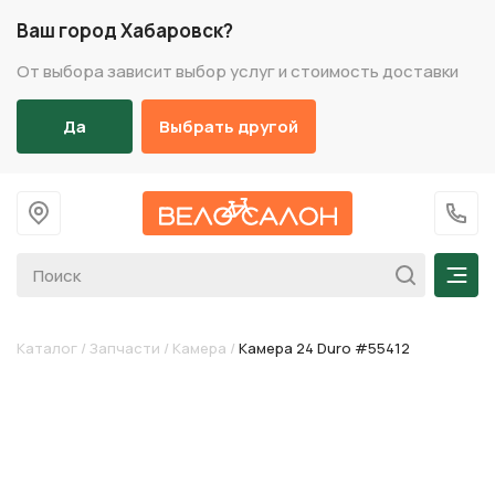
Ваш город Хабаровск?
От выбора зависит выбор услуг и стоимость доставки
Да
Выбрать другой
На главную
+7 (
Мен
Каталог
/
Запчасти
/
Камера
/
Камера 24 Duro #55412