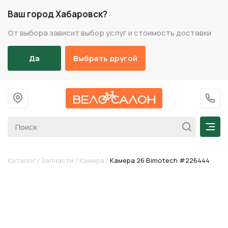
Ваш город Хабаровск?
От выбора зависит выбор услуг и стоимость доставки
Да
Выбрать другой
На главную
+7 (
Мен
Каталог
/
Запчасти
/
Камера
/
Камера 26 Bimotech #226444