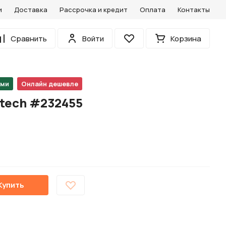
и
Доставка
Рассрочка и кредит
Оплата
Контакты
0
Сравнить
Войти
Корзина
Избранное
ами
Онлайн дешевле
tech #232455
Купить