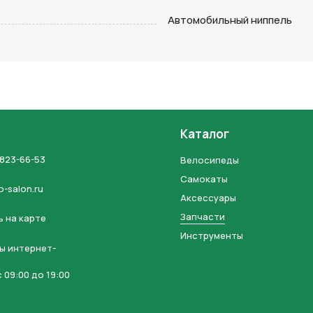
на кнопку “Отправить заявку”, вы даете
согласие на обработку
Автомобильный ниппель
льных данных и соглашаетесь с политикой конфиденциальности
Каталог
 823-66-53
Велосипеды
Самокаты
o-salon.ru
Аксессуары
Запчасти
 на карте
Инструменты
ы интернет-
 09:00 до 19:00