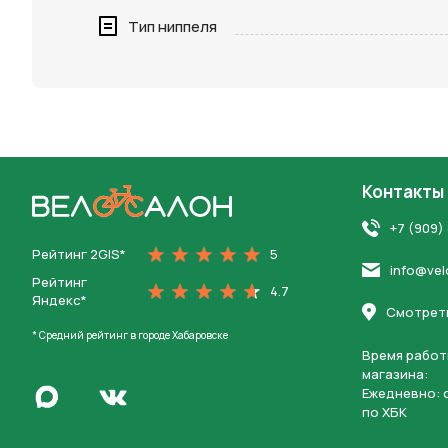
Нажимая 
Тип ниппеля
персона
Контакты
На главную
+7 (909)
Рейтинг 2GIS*
5
info@vel
Рейтинг
4.7
Яндекс*
Смотреть
* Средний рейтинг в городе Хабаровске
Время работ
магазина:
Написать в Max
Ежедневно: c
Перейти во Вконтакте
по ХБК