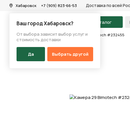
Доставка по всей Ро
Хабаровск
+7 (909) 823-66-53
На главную
Каталог
Ваш город Хабаровск?
От выбора зависит выбор услуг и
Каталог
/
Запчасти
/
Камера
/
Камера 29 Bimotech #232455
стоимость доставки
Да
Выбрать другой