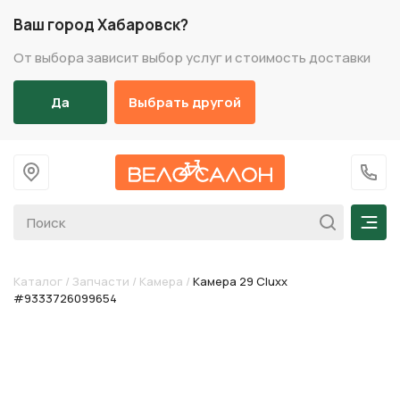
Ваш город Хабаровск?
От выбора зависит выбор услуг и стоимость доставки
Да
Выбрать другой
На главную
+7 (
Мен
Каталог
/
Запчасти
/
Камера
/
Камера 29 Cluxx
#9333726099654