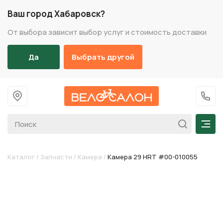
Ваш город Хабаровск?
От выбора зависит выбор услуг и стоимость доставки
Да
Выбрать другой
На главную
+7 (
Мен
Каталог
/
Запчасти
/
Камера
/
Камера 29 HRT #00-010055