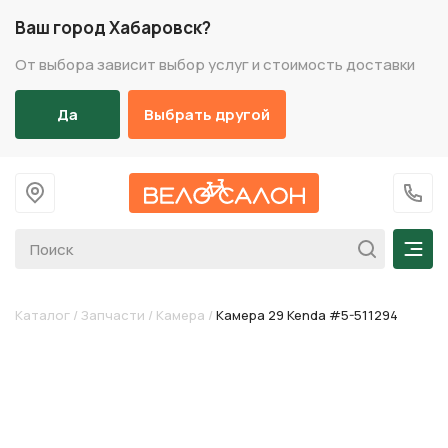
Ваш город Хабаровск?
От выбора зависит выбор услуг и стоимость доставки
Да
Выбрать другой
На главную
+7 (
Мен
Каталог
/
Запчасти
/
Камера
/
Камера 29 Kenda #5-511294