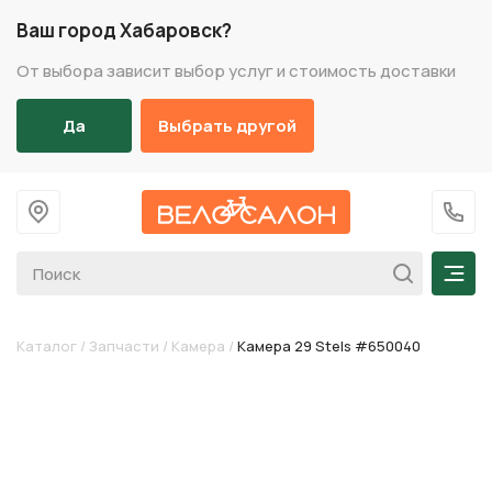
Ваш город Хабаровск?
От выбора зависит выбор услуг и стоимость доставки
Да
Выбрать другой
На главную
+7 (
Мен
Каталог
/
Запчасти
/
Камера
/
Камера 29 Stels #650040