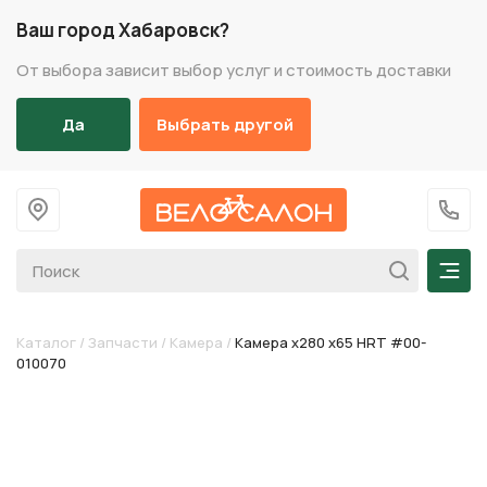
Ваш город Хабаровск?
От выбора зависит выбор услуг и стоимость доставки
Да
Выбрать другой
На главную
+7 (
Мен
Каталог
/
Запчасти
/
Камера
/
Камера х280 х65 HRT #00-
010070