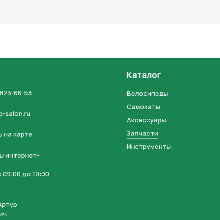
льных данных и соглашаетесь с политикой конфиденциальности
Каталог
 823-66-53
Велосипеды
Самокаты
o-salon.ru
Аксессуары
Запчасти
 на карте
Инструменты
ы интернет-
 09:00 до 19:00
Артур
ич