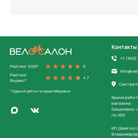
персона
Контакты
На главную
+7 (909)
Рейтинг 2GIS*
5
info@vel
Рейтинг
4.7
Яндекс*
Смотреть
* Средний рейтинг в городе Хабаровске
Время работ
магазина:
Написать в Max
Ежедневно: c
Перейти во Вконтакте
по ХБК
ИП Девятко 
Владимиров