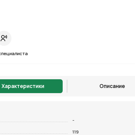
специалиста
Характеристики
Описание
Отправить
-
119
на кнопку “Отправить заявку”, вы даете
согласие на обработку