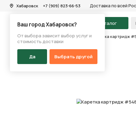
Доставка по всей Ро
Хабаровск
+7 (909) 823-66-53
На главную
Каталог
Ваш город Хабаровск?
От выбора зависит выбор услуг и
Каталог
/
Запчасти
/
Каретка
/
Каретки
/
Каретка картридж #
стоимость доставки
Да
Выбрать другой