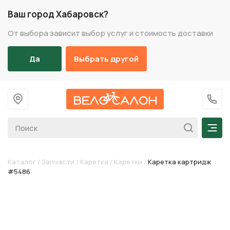
Ваш город Хабаровск?
От выбора зависит выбор услуг и стоимость доставки
Да
Выбрать другой
На главную
+7 (
Мен
Каталог
/
Запчасти
/
Каретка
/
Каретки
/
Каретка картридж
#5486