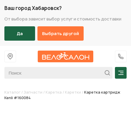
Ваш город Хабаровск?
От выбора зависит выбор услуг и стоимость доставки
Да
Выбрать другой
На главную
+7 (
Мен
Каталог
/
Запчасти
/
Каретка
/
Каретки
/
Каретка картридж
Kenli #160084