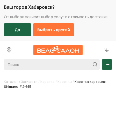
Ваш город Хабаровск?
От выбора зависит выбор услуг и стоимость доставки
Да
Выбрать другой
На главную
+7 (
Мен
Каталог
/
Запчасти
/
Каретка
/
Каретки
/
Каретка картридж
Shimano #2-915