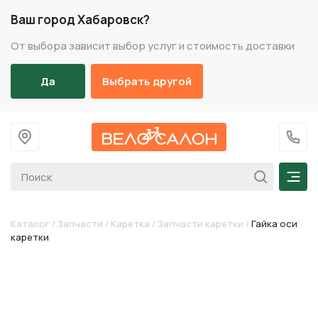
Ваш город Хабаровск?
От выбора зависит выбор услуг и стоимость доставки
Да
Выбрать другой
На главную
+7 (
Мен
Каталог
/
Запчасти
/
Каретка
/
Запчасти каретки
/
Гайка оси
каретки