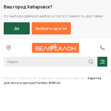
Ваш город Хабаровск?
От выбора зависит выбор услуг и стоимость доставки
Да
Выбрать другой
На главную
+7 (
Мен
Каталог
/
Запчасти
/
Каретка
/
Запчасти каретки
/
Каретка
для литого шатуна ForVelo #98124