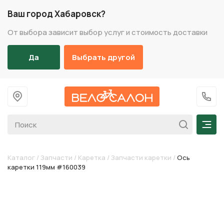
Ваш город Хабаровск?
От выбора зависит выбор услуг и стоимость доставки
Да
Выбрать другой
На главную
+7 (
Мен
Каталог
/
Запчасти
/
Каретка
/
Запчасти каретки
/
Ось
каретки 119мм #160039