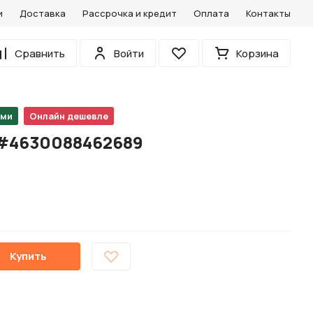
и
Доставка
Рассрочка и кредит
Оплата
Контакты
0
Сравнить
Войти
Корзина
Избранное
ами
Онлайн дешевле
 #4630088462689
Купить