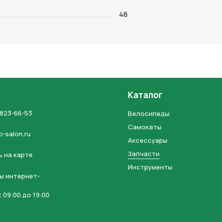
на кнопку “Отправить заявку”, вы даете
согласие на обработку
48
льных данных и соглашаетесь с политикой конфиденциальности
Каталог
 823-66-53
Велосипеды
Самокаты
o-salon.ru
Аксессуары
Запчасти
 на карте
Инструменты
ы интернет-
 09:00 до 19:00