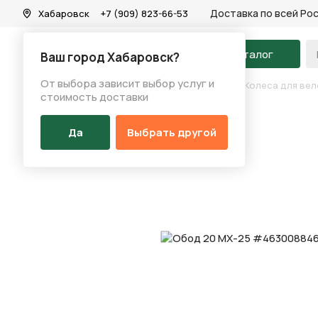
Доставка по всей Ро
Хабаровск
+7 (909) 823-66-53
На главную
Каталог
Ваш город Хабаровск?
От выбора зависит выбор услуг и
Каталог
/
Запчасти
/
Колеса для велосипеда
/
Колеса для ве
стоимость доставки
Да
Выбрать другой