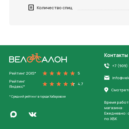
Нажимая 
Количество спиц
персона
Контакты
На главную
+7 (909)
Рейтинг 2GIS*
5
info@vel
Рейтинг
4.7
Яндекс*
Смотреть
* Средний рейтинг в городе Хабаровске
Время работ
магазина:
Написать в Max
Ежедневно: c
Перейти во Вконтакте
по ХБК