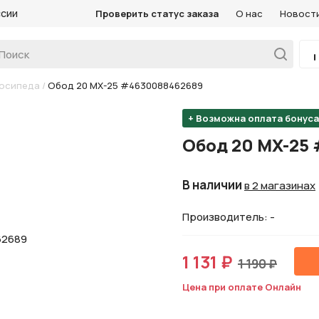
ссии
Проверить статус заказа
О нас
Новост
лосипеда
/
Обод 20 MX-25 #4630088462689
+ Возможна оплата бонус
Обод 20 MX-25
В наличии
в 2 магазинах
Производитель: -
1 131 ₽
1 190 ₽
Цена при оплате Онлайн